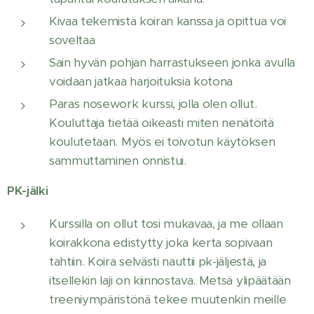
Kivaa tekemistä koiran kanssa ja opittua voi
soveltaa
Sain hyvän pohjan harrastukseen jonka avulla
voidaan jatkaa harjoituksia kotona
Paras nosework kurssi, jolla olen ollut.
Kouluttaja tietää oikeasti miten nenätöitä
koulutetaan. Myös ei toivotun käytöksen
sammuttaminen onnistui.
PK-jälki
Kurssilla on ollut tosi mukavaa, ja me ollaan
koirakkona edistytty joka kerta sopivaan
tahtiin. Koira selvästi nauttii pk-jäljestä, ja
itsellekin laji on kiinnostava. Metsä ylipäätään
treeniympäristönä tekee muutenkin meille