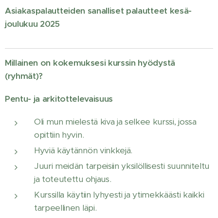
Asiakaspalautteiden sanalliset palautteet kesä-
joulukuu 2025
Millainen on kokemuksesi kurssin hyödystä
(ryhmät)?
Pentu- ja arkitottelevaisuus
Oli mun mielestä kiva ja selkee kurssi, jossa
opittiin hyvin.
Hyviä käytännön vinkkejä.
Juuri meidän tarpeisiin yksilöllisesti suunniteltu
ja toteutettu ohjaus.
Kurssilla käytiin lyhyesti ja ytimekkäästi kaikki
tarpeellinen läpi.