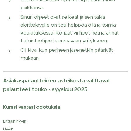
paikkansa.
Sinun ohjeet ovat selkeät ja sen takia
aloittelevalle on tosi helppoa olla ja toimia
koulutuksessa. Korjaat virheet heti ja annat
toimintaohjeet seuraavaan yritykseen.
Oli kiva, kun perheen jäsenetkin pääsivät
mukaan.
Asiakaspalautteiden asteikosta valittavat
palautteet touko - syyskuu 2025
Kurssi vastasi odotuksia
Erittäin hyvin
Hyvin