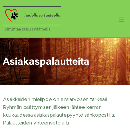
Taidolla ja Tunteella
Toimintaa tassu sydämellä
Asiakaspalautteita
Asiakkaiden mielipide on ensiarvoisen tärkeää.
Ryhmän päättymisen jälkeen lähtee kerran
kuukaudessa asiakaspalautepyyntö sähköpostilla.
Palautteiden yhteenveto alla.