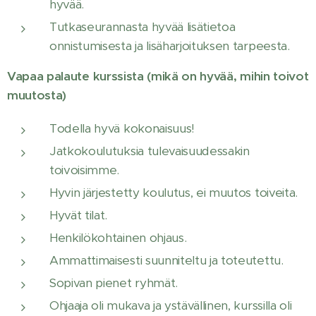
hyvää.
Tutkaseurannasta hyvää lisätietoa
onnistumisesta ja lisäharjoituksen tarpeesta.
Vapaa palaute kurssista (mikä on hyvää, mihin toivot
muutosta)
Todella hyvä kokonaisuus!
Jatkokoulutuksia tulevaisuudessakin
toivoisimme.
Hyvin järjestetty koulutus, ei muutos toiveita.
Hyvät tilat.
Henkilökohtainen ohjaus.
Ammattimaisesti suunniteltu ja toteutettu.
Sopivan pienet ryhmät.
Ohjaaja oli mukava ja ystävällinen, kurssilla oli