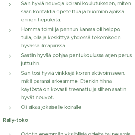
Sain hyviä neuvoja koirani koulutukseen, miten
saan kontaktia opetettua ja huomion ajoissa
ennen hepuleita.
Homma toimii ja pennun kanssa oli helppo
tulla, olla ja keskittyä yhdessä tekemiseen
hyvässä ilmapiirissä.
Saatiin hyvää pohjaa pentukoulussa arjen perus
juttuihin.
Sain tosi hyviä vinkkejä koiran aktivoimiseen,
mikä paransi arkeamme. Etenkin hihna
käytöstä on kovasti treenattu ja siihen saatiin
hyvät neuvot.
Oli aikaa jokaiselle koiralle
Rally-toko
Odotin enemmän yksilöllisiä ohjeita tai neuvoja