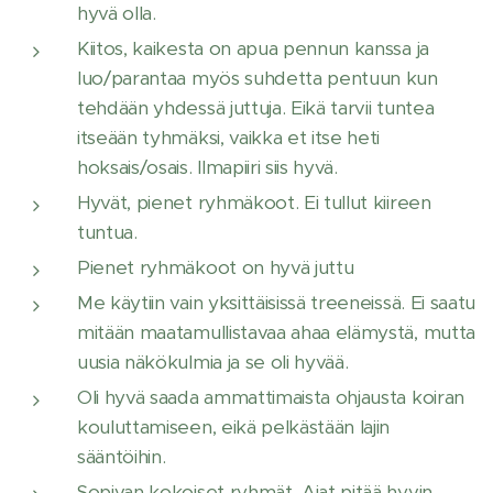
hyvä olla.
Kiitos, kaikesta on apua pennun kanssa ja
luo/parantaa myös suhdetta pentuun kun
tehdään yhdessä juttuja. Eikä tarvii tuntea
itseään tyhmäksi, vaikka et itse heti
hoksais/osais. Ilmapiiri siis hyvä.
Hyvät, pienet ryhmäkoot. Ei tullut kiireen
tuntua.
Pienet ryhmäkoot on hyvä juttu 👍
Me käytiin vain yksittäisissä treeneissä. Ei saatu
mitään maatamullistavaa ahaa elämystä, mutta
uusia näkökulmia ja se oli hyvää.
Oli hyvä saada ammattimaista ohjausta koiran
kouluttamiseen, eikä pelkästään lajin
sääntöihin.
Sopivan kokoiset ryhmät. Ajat pitää hyvin