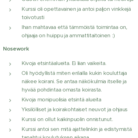
Kurssi oli opettavainen ja antoi paljon vinkkejä
toivotusti
Ihan mahtavaa että tämmöistä toimintaa on,
ohjaaja on huippu ja ammattitaitoinen :)
Nosework
Kivoja etsintäalueita. Ei liian vaikeita.
Oli hyödyllistä miten erilailla kukin kouluttaja
näkee koirani. Se antaa näkökulmia itselle ja
hyvää pohdintaa omasta koirasta.
Kivoja monipuolisia etsintä alueita
Yksilölliset ja koirakohtaiset neuvot ja ohjaus
Kurssi on ollut kaikinpuolin onnistunut.
Kurssi antoi sen mitä ajattelinkin ja edistymistä
tapahtui koulutuksen aikana.