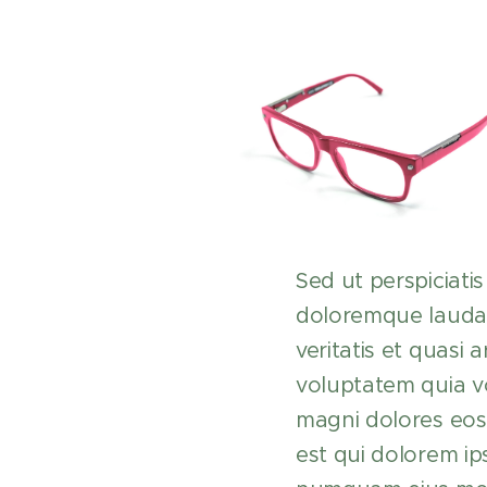
Sed ut perspiciati
doloremque laudan
veritatis et quasi
voluptatem quia vo
magni dolores eos
est qui dolorem ip