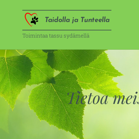
Taidolla ja Tunteella
Toimintaa tassu sydämellä
Tietoa mei