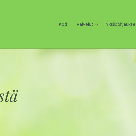
Koti
Palvelut
Yksilöohjaukse
stä