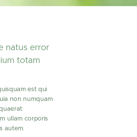
e natus error
tium totam
o quisquam est qui
d quia non numquam
 quaerat
m ullam corporis
is autem.