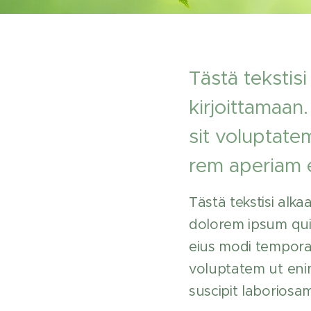
Tästä tekstisi
kirjoittamaan
sit voluptat
rem aperiam e
Tästä tekstisi alka
dolorem ipsum qui
eius modi tempora
voluptatem ut eni
suscipit laboriosa