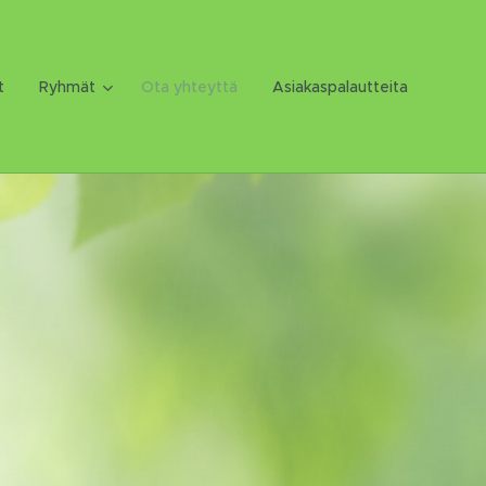
t
Ryhmät
Ota yhteyttä
Asiakaspalautteita