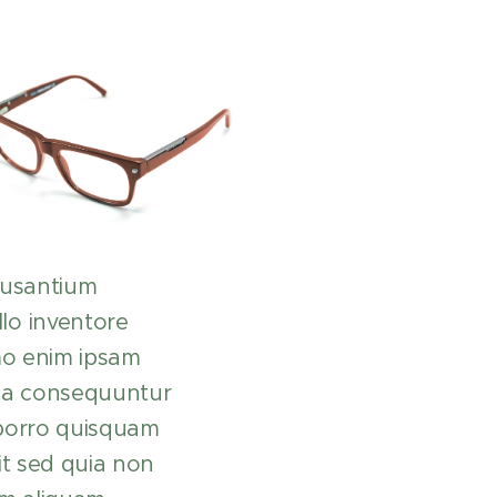
ccusantium
lo inventore
emo enim ipsam
uia consequuntur
 porro quisquam
it sed quia non