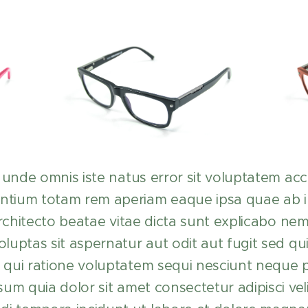
s unde omnis iste natus error sit voluptatem a
tium totam rem aperiam eaque ipsa quae ab il
 architecto beatae vitae dicta sunt explicabo n
luptas sit aspernatur aut odit aut fugit sed q
 qui ratione voluptatem sequi nesciunt neque
sum quia dolor sit amet consectetur adipisci vel